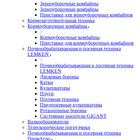
Зерноуборочные комбайны
Зерноуборочные комбайны
Приставки для зерноуборочных комбайнов
Кормозаготовительная техника
Кормоуборочные комбайны
Кормоуборочные комбайны
Приставки для кормоуборочных комбайнов
Почвообрабатывающая и посевная техника
LEMKEN
Почвообрабатывающая и посевная техника
LEMKEN
Дисковые бороны
Катки
Культиваторы
Плуги
Посевная техника
Предпосевные культиваторы
Ротационные бороны
Системные носители GIGANT
Валкообразователи
Телескопические погрузчики
Почвообрабатывающая и посевная техника
ПромАгро