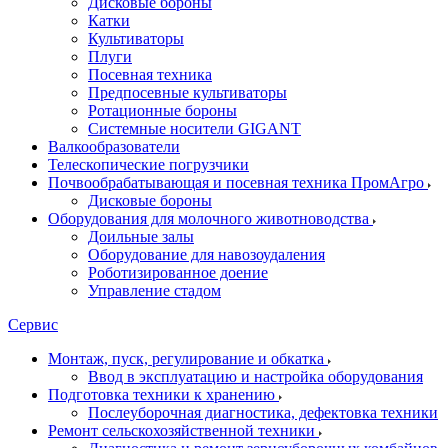
Дисковые бороны
Катки
Культиваторы
Плуги
Посевная техника
Предпосевные культиваторы
Ротационные бороны
Системные носители GIGANT
Валкообразователи
Телескопические погрузчики
Почвообрабатывающая и посевная техника ПромАгро
Дисковые бороны
Оборудования для молочного животноводства
Доильные залы
Оборудование для навозоудаления
Роботизированное доение
Управление стадом
Сервис
Монтаж, пуск, регулирование и обкатка
Ввод в эксплуатацию и настройка оборудования
Подготовка техники к хранению
Послеуборочная диагностика, дефектовка техники
Ремонт сельскохозяйственной техники