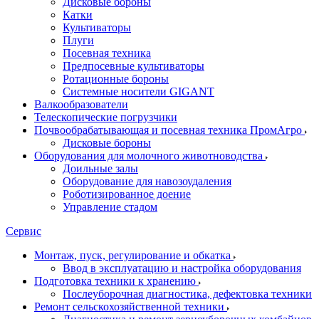
Дисковые бороны
Катки
Культиваторы
Плуги
Посевная техника
Предпосевные культиваторы
Ротационные бороны
Системные носители GIGANT
Валкообразователи
Телескопические погрузчики
Почвообрабатывающая и посевная техника ПромАгро
Дисковые бороны
Оборудования для молочного животноводства
Доильные залы
Оборудование для навозоудаления
Роботизированное доение
Управление стадом
Сервис
Монтаж, пуск, регулирование и обкатка
Ввод в эксплуатацию и настройка оборудования
Подготовка техники к хранению
Послеуборочная диагностика, дефектовка техники
Ремонт сельскохозяйственной техники