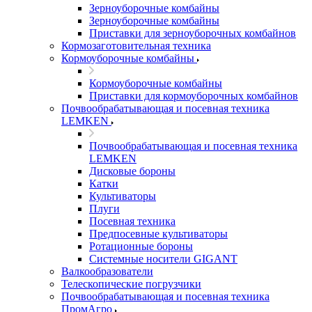
Зерноуборочные комбайны
Зерноуборочные комбайны
Приставки для зерноуборочных комбайнов
Кормозаготовительная техника
Кормоуборочные комбайны
Кормоуборочные комбайны
Приставки для кормоуборочных комбайнов
Почвообрабатывающая и посевная техника
LEMKEN
Почвообрабатывающая и посевная техника
LEMKEN
Дисковые бороны
Катки
Культиваторы
Плуги
Посевная техника
Предпосевные культиваторы
Ротационные бороны
Системные носители GIGANT
Валкообразователи
Телескопические погрузчики
Почвообрабатывающая и посевная техника
ПромАгро